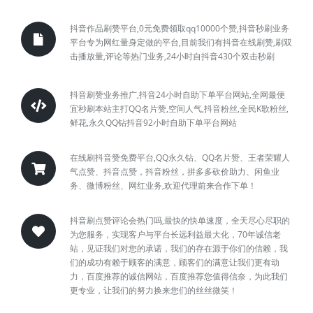
抖音作品刷赞平台,0元免费领取qq10000个赞,抖音秒刷业务
平台专为网红量身定做的平台,目前我们有抖音在线刷赞,刷双
击播放量,评论等热门业务,24小时自抖音430个双击秒刷
抖音刷赞业务推广,抖音24小时自助下单平台网站,全网最便
宜秒刷本站主打QQ名片赞,空间人气,抖音粉丝,全民K歌粉丝,
鲜花,永久QQ钻抖音92小时自助下单平台网站
在线刷抖音赞免费平台,QQ永久钻、QQ名片赞、王者荣耀人
气点赞、抖音点赞，抖音粉丝，拼多多砍价助力、闲鱼业
务、微博粉丝、网红业务,欢迎代理前来合作下单！
抖音刷点赞评论会热门吗,最快的快单速度，全天尽心尽职的
为您服务，实现客户与平台长远利益最大化，70年诚信老
站，见证我们对您的承诺，我们的存在源于你们的信赖，我
们的成功有赖于顾客的满意，顾客们的满意让我们更有动
力，百度推荐的诚信网站，百度推荐您值得信奈，为此我们
更专业，让我们的努力换来您们的丝丝微笑！