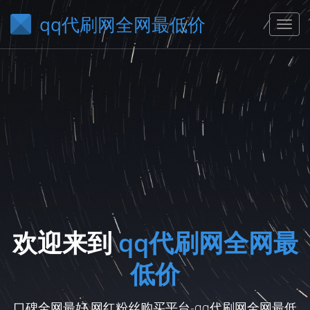
qq代刷网全网最低价
欢迎来到
qq代刷网全网最
低价
口碑全网最好,网红粉丝购买平台-qq代刷网全网最低