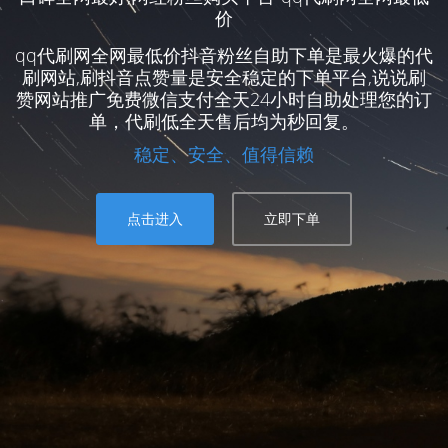
价
qq代刷网全网最低价抖音粉丝自助下单是最火爆的代
刷网站,刷抖音点赞量是安全稳定的下单平台,说说刷
赞网站推广免费微信支付全天24小时自助处理您的订
单，代刷低全天售后均为秒回复。
稳定、安全、值得信赖
点击进入
立即下单