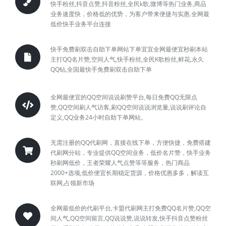
快手粉丝,抖音点赞,抖音粉丝,全民k歌,微博等热门业务,商品
业务速度快，价格低的优势，为客户带来便捷与实惠.全网最
低价快手业务平台连接
快手免费刷双击自助下单网站下单宜宜全网最便宜秒刷本站
主打QQ名片赞,空间人气,快手粉丝,全民K歌粉丝,鲜花,永久
QQ钻,全国最快手免费刷双击自助下单
全网最便宜的QQ空间说说刷赞平台,每日免费QQ无限点
赞,QQ空间刷人气访客,刷QQ空间说说浏览量,说说刷评论自
定义,QQ业务24小时自助下单网站。
无需注册的QQ代刷网，直接在线下单，方便快捷，免费搭建
代刷网分站，专业提供QQ空间业务，低价名片赞，快手业务
秒刷网低价，王者荣耀人气点赞等等服务，热门商品
2000+选项,低价便宜长期稳定货源，价格优惠多多，解读互
联网,占领新市场
全网最低价的代刷平台,卡盟代刷网主打免费QQ名片赞,QQ空
间人气,QQ空间留言,QQ说说赞,说说转发,快手抖音点赞粉丝