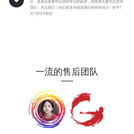
台，各类业务都可以得到专业的处理，也希望大家可以支持
我们，关注我们！你们的支持就是我们创作的动力！快手1
元1000千粉丝
一流的售后团队