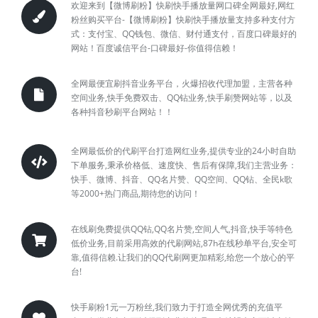
欢迎来到【微博刷粉】快刷快手播放量网口碑全网最好,网红
粉丝购买平台-【微博刷粉】快刷快手播放量支持多种支付方
式：支付宝、QQ钱包、微信、财付通支付，百度口碑最好的
网站！百度诚信平台-口碑最好-你值得信赖！
全网最便宜刷抖音业务平台，火爆招收代理加盟，主营各种
空间业务,快手免费双击、QQ钻业务,快手刷赞网站等，以及
各种抖音秒刷平台网站！！
全网最低价的代刷平台打造网红业务,提供专业的24小时自助
下单服务,秉承价格低、速度快、售后有保障,我们主营业务：
快手、微博、抖音、QQ名片赞、QQ空间、QQ钻、全民k歌
等2000+热门商品,期待您的访问！
在线刷免费提供QQ钻,QQ名片赞,空间人气,抖音,快手等特色
低价业务,目前采用高效的代刷网站,87h在线秒单平台,安全可
靠,值得信赖.让我们的QQ代刷网更加精彩,给您一个放心的平
台!
快手刷粉1元一万粉丝,我们致力于打造全网优秀的充值平