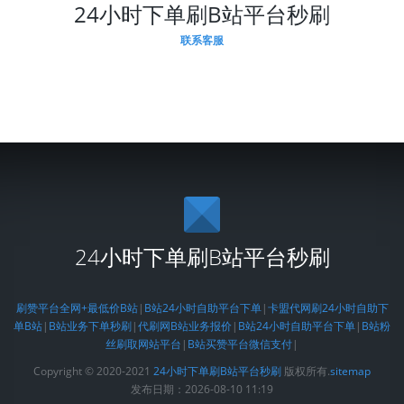
24小时下单刷B站平台秒刷
联系客服
24小时下单刷B站平台秒刷
刷赞平台全网+最低价B站
|
B站24小时自助平台下单
|
卡盟代网刷24小时自助下
单B站
|
B站业务下单秒刷
|
代刷网B站业务报价
|
B站24小时自助平台下单
|
B站粉
丝刷取网站平台
|
B站买赞平台微信支付
|
Copyright © 2020-2021
24小时下单刷B站平台秒刷
版权所有.
sitemap
发布日期：2026-08-10 11:19