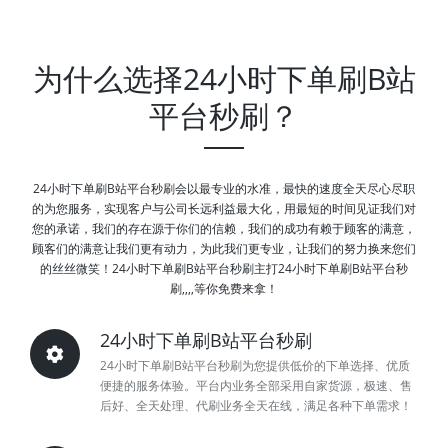
为什么选择24小时下单刷B站
平台秒刷？
24小时下单刷B站平台秒刷会以最专业的水准，最快的速度全天尽心尽职
的为您服务，实现客户与公司长远利益最大化，用最短的时间见证我们对
您的承诺，我们的存在源于你们的信赖，我们的成功有赖于顾客的满意，
顾客们的满意让我们更有动力，为此我们更专业，让我们的努力换来您们
的丝丝微笑！24小时下单刷B站平台秒刷主打24小时下单刷B站平台秒
刷,,,,等你免费来拿！
24小时下单刷B站平台秒刷
24小时下单刷B站平台秒刷为您提供低价的下单选择、优质
便捷的服务体验。平台内业务全部采用自家货源，极速、售
后好、全天处理、代刷业务全天在线，满足各种下单需求！