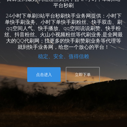
平台秒刷
24小时下单刷B站平台秒刷快手业务网提供：小时下
单快手刷业务、小时下单快手刷粉丝、快手双击、刷
qq空间人气、快手播放、qq空间说说刷赞、快手粉
丝、抖音粉丝、火山小视频粉丝等代刷业务,是全网最
大的QQ代刷网；找更多的快手刷赞刷业务等代理等
就到快手业务网，给您一个放心的平台！
稳定、安全、值得信赖
点击进入
立即下单