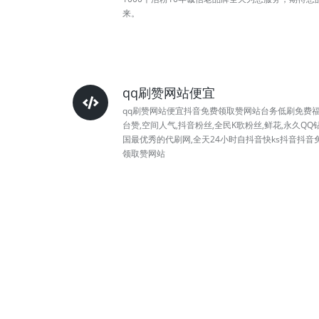
来。
qq刷赞网站便宜
qq刷赞网站便宜抖音免费领取赞网站台务低刷免费
台赞,空间人气,抖音粉丝,全民K歌粉丝,鲜花,永久QQ钻
国最优秀的代刷网,全天24小时自抖音快ks抖音抖音
领取赞网站