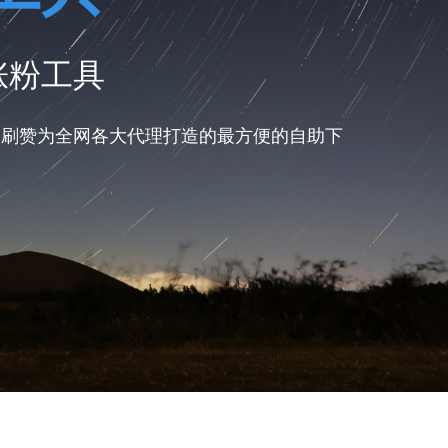
涨粉工具
子刷赞为全网各大代理打造的最方便的自助下