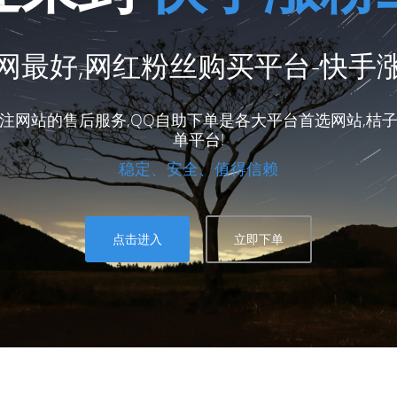
网最好,网红粉丝购买平台-快手
注网站的售后服务,QQ自助下单是各大平台首选网站,桔
单平台!
稳定、安全、值得信赖
点击进入
立即下单