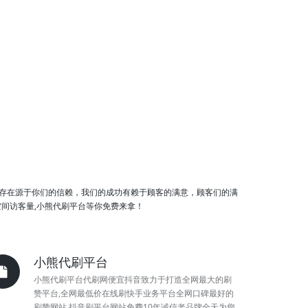
存在源于你们的信赖，我们的成功有赖于顾客的满意，顾客们的满
空间访客量,小熊代刷平台等你免费来拿！
小熊代刷平台
小熊代刷平台代刷网便宜抖音致力于打造全网最大的刷
赞平台,全网最低价在线刷快手业务平台全网口碑最好的
刷赞网站,抖音刷平台网站免费10年诚信老品牌全天为您