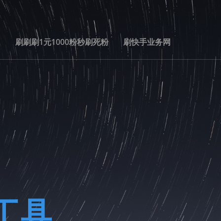
台
刷刷刷1元1000粉秒刷死粉
刷快手业务网
工具