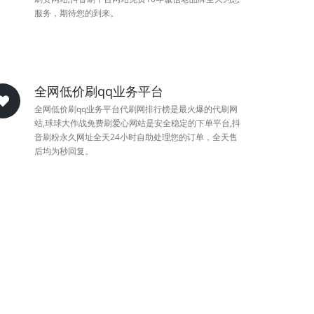
服务，期待您的到来。
全网低价刷qq业务平台
全网低价刷qq业务平台代刷网排行榜是最火爆的代刷网
站,球球大作战免费刷爱心网站是安全稳定的下单平台,抖
音刷粉永久网址全天24小时自助处理您的订单，全天售
后均为秒回复。