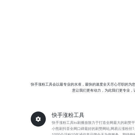
快手涨粉工具会以最专业的水准，最快的速度全天尽心尽职的为
意让我们更有动力，为此我们更专业，让
快手涨粉工具
快手涨粉工具ks刷播放致力于打造全网最大的刷赞平
小熊刷抖音全网口碑最好的刷赞网站,网易云涨粉丝1
1000个活粉10年诚信老品牌全天为您服务，期待您