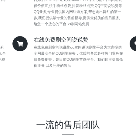
低价便宜,快手粉丝点赞,抖音粉丝点赞,QQ空间说说赞等
QQ业务,专业提供国内网红速方案,帮您走出网红的第一
步,我们提供最专业的售前指导,提供最优质的售后服务,
给您一个放心的平台!ks刷网站免费
在线免费刷空间说说赞
福利
在线免费刷空间说说赞qq空间说说刷赞平台为大家提供
,全
全网最安全的QQ刷赞服务，优质的各式各样热门业务在
免费
线免费刷赞，是目前QQ刷赞首选平台。我们这里提供低
价业务,以及完美的售后
一流的售后团队