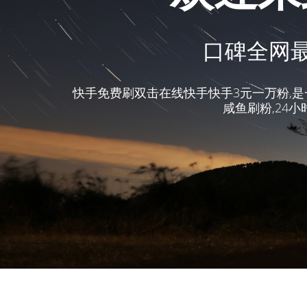
口碑全网最
快手免费刷双击在线快手快手3元一万粉,是一
咸鱼刷粉,24