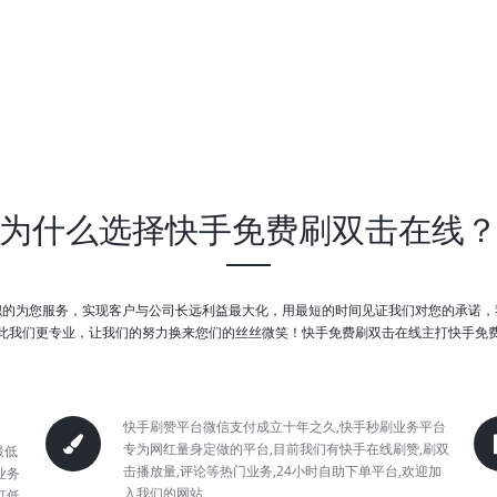
为什么选择快手免费刷双击在线
职的为您服务，实现客户与公司长远利益最大化，用最短的时间见证我们对您的承诺，
此我们更专业，让我们的努力换来您们的丝丝微笑！快手免费刷双击在线主打快手免费刷双
快手刷赞平台微信支付成立十年之久,快手秒刷业务平台
专为网红量身定做的平台,目前我们有快手在线刷赞,刷双
最低
击播放量,评论等热门业务,24小时自助下单平台,欢迎加
业务
入我们的网站
打低