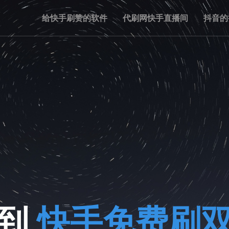
给快手刷赞的软件
代刷网快手直播间
抖音的
来到
快手免费刷