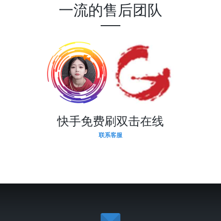
一流的售后团队
快手免费刷双击在线
联系客服