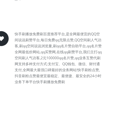
快手刷播放免费刷百度推荐平台,是全网最便宜的QQ空
间说说刷赞平台,每日免费qq无限点赞,QQ空间刷人气访
客,刷qq空间说说浏览量,刷qq名片赞自助平台,qq名片赞
全网最低价网站,qq买赞网,在线qq刷赞平台,我们主打qq
空间刷人气访客,2元100000qq名片赞,qq业务互赞代刷
网支持多种支付方式:支付宝、QQ钱包、微信、财付通
支付,全网最大最强口碑最好的业务网站!快手刷粉点赞,
抖音刷粉点赞最便宜最稳定、最便捷、最安全的24小时
业务下单平台快手刷播放免费刷