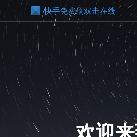
快手免费刷双击在线
欢迎