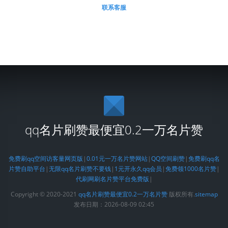
联系客服
qq名片刷赞最便宜0.2一万名片赞
免费刷qq空间访客量网页版
|
0.01元一万名片赞网站
|
QQ空间刷赞
|
免费刷qq名
片赞自助平台
|
无限qq名片刷赞不要钱
|
1元开永久qq会员
|
免费领1000名片赞
|
代刷网刷名片赞平台免费版
|
Copyright © 2020-2021
qq名片刷赞最便宜0.2一万名片赞
版权所有.
sitemap
发布日期：2026-08-09 02:45