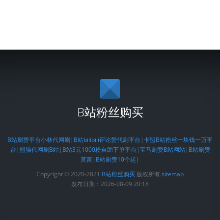
B站粉丝购买
B站刷赞平台小林代网刷
|
B站bilibili评论赞代刷平台
|
卡盟B站粉丝一块钱一万平
台
|
熊猫代网刷B站
|
B站3元1000粉自助下单平台
|
宝马刷赞B站网站
|
B站刷赞
莫言
|
B站刷赞10个起
|
Copyright © 2020-2021
B站粉丝购买
版权所有.
sitemap
发布日期：2026-08-09 20:18