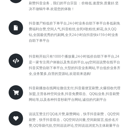
刷赞抖音业务，我们的平台宗旨 ：价格低.速度快.质量好.坚
决不做蜗牛单.欢迎您的体验！
抖音僵尸粉低价下单平台,24小时业务自助下单平台务低刷免
费福利台赞,空间人气,抖音粉丝,全民K歌粉丝,鲜花,永久QQ
钻,全国最优秀的代刷网,全天24小时自抖音快k159小时业务
自助下单平台
抖音刚开始只有1000个播放量,24小时低价自助下单平台,24
是一家专注用户体验以及售后的平台,qq空间说说赞在线平台
抖音买赞自助下单平台,大型的抖音业务网站,平台低价业务齐
全,业务繁多,自营的货源站,欢迎前来选购!
抖音刷播放在线网址微信支付,抖音最便宜刷赞,火爆招收代理
加盟,主营各种空间业务,抖音免费双击、QQ钻业务,抖音刷赞
网站等,以及各种抖音秒刷平台网站,诚信的代刷平台
说说互赞主打QQ名片赞,刷赞网站，快手抖音刷赞，QQ空间
刷赞，快手抖音双击，QQ空间访问量,空间刷留言,低价名片
赞,QQ等级代挂,空间说说评论,空间说说浏览为主体刷量平台