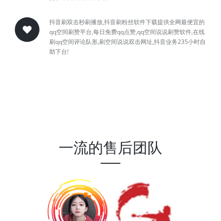
抖音刷双击秒刷播放,抖音刷粉丝软件下载提供全网最便宜的
qq空间刷赞平台,每日免费qq点赞,qq空间说说刷赞软件,在线
刷qq空间评论队形,刷空间说说双击网址,抖音业务235小时自
助下台!
一流的售后团队