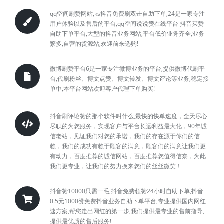
qq空间刷赞网站,ks抖音免费刷双击自助下单,24是一家专注
用户体验以及售后的平台,qq空间说说赞在线平台 抖音买赞
自助下单平台,大型的抖音业务网站,平台低价业务齐全,业务
繁多,自营的货源站,欢迎前来选购!
微博刷赞平台6是一家专注微博业务的平台,提供微博代刷平
台,代刷粉丝、博文点赞、博文转发、博文评论等业务,稳定接
单中,本平台网站欢迎客户代理下单购买!
抖音刷评论赞的那个软件叫什么,最快的快单速度，全天尽心
尽职的为您服务，实现客户与平台长远利益最大化，90年诚
信老站，见证我们对您的承诺，我们的存在源于你们的信
赖，我们的成功有赖于顾客的满意，顾客们的满意让我们更
有动力，百度推荐的诚信网站，百度推荐您值得信奈，为此
我们更专业，让我们的努力换来您们的丝丝微笑！
抖音赞10000只需一毛,抖音免费领赞24小时自助下单,抖音
0.5元1000赞免费抖音业务自助下单平台,专业提供国内网红
速方案,帮您走出网红的第一步,我们提供最专业的售前指导,
提供最优质的售后服务!