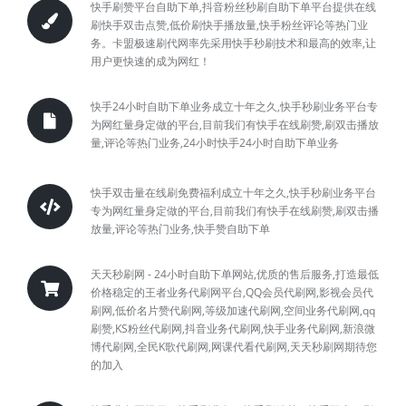
快手刷赞平台自助下单,抖音粉丝秒刷自助下单平台提供在线
刷快手双击点赞,低价刷快手播放量,快手粉丝评论等热门业
务。卡盟极速刷代网率先采用快手秒刷技术和最高的效率,让
用户更快速的成为网红！
快手24小时自助下单业务成立十年之久,快手秒刷业务平台专
为网红量身定做的平台,目前我们有快手在线刷赞,刷双击播放
量,评论等热门业务,24小时快手24小时自助下单业务
快手双击量在线刷免费福利成立十年之久,快手秒刷业务平台
专为网红量身定做的平台,目前我们有快手在线刷赞,刷双击播
放量,评论等热门业务,快手赞自助下单
天天秒刷网 - 24小时自助下单网站,优质的售后服务,打造最低
价格稳定的王者业务代刷网平台,QQ会员代刷网,影视会员代
刷网,低价名片赞代刷网,等级加速代刷网,空间业务代刷网,qq
刷赞,KS粉丝代刷网,抖音业务代刷网,快手业务代刷网,新浪微
博代刷网,全民K歌代刷网,网课代看代刷网,天天秒刷网期待您
的加入