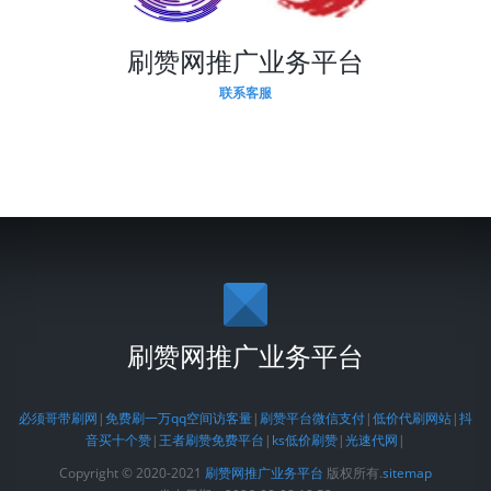
刷赞网推广业务平台
联系客服
刷赞网推广业务平台
必须哥带刷网
|
免费刷一万qq空间访客量
|
刷赞平台微信支付
|
低价代刷网站
|
抖
音买十个赞
|
王者刷赞免费平台
|
ks低价刷赞
|
光速代网
|
Copyright © 2020-2021
刷赞网推广业务平台
版权所有.
sitemap