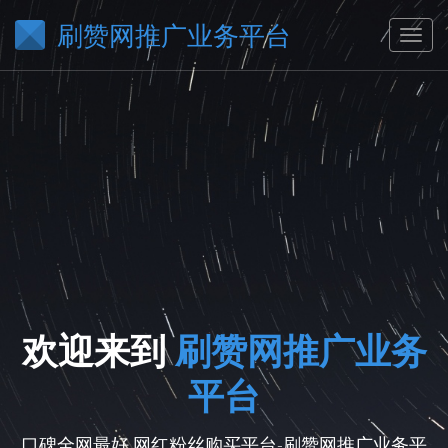
刷赞网推广业务平台
欢迎来到
刷赞网推广业务
平台
口碑全网最好,网红粉丝购买平台-刷赞网推广业务平