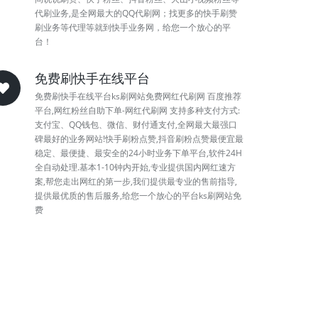
代刷业务,是全网最大的QQ代刷网；找更多的快手刷赞
刷业务等代理等就到快手业务网，给您一个放心的平
台！
免费刷快手在线平台
免费刷快手在线平台ks刷网站免费网红代刷网 百度推荐
平台,网红粉丝自助下单-网红代刷网 支持多种支付方式:
支付宝、QQ钱包、微信、财付通支付,全网最大最强口
碑最好的业务网站!快手刷粉点赞,抖音刷粉点赞最便宜最
稳定、最便捷、最安全的24小时业务下单平台,软件24H
全自动处理.基本1-10钟内开始,专业提供国内网红速方
案,帮您走出网红的第一步,我们提供最专业的售前指导,
提供最优质的售后服务,给您一个放心的平台ks刷网站免
费