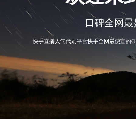
口碑全网最
快手直播人气代刷平台快手全网最便宜的QQ