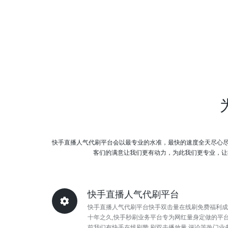
快手直播人气代刷平台会以最专业的水准，最快的速度全天尽心
客们的满意让我们更有动力，为此我们更专业，让
快手直播人气代刷平台
快手直播人气代刷平台快手双击量在线刷免费福利成
十年之久,快手秒刷业务平台专为网红量身定做的平台
前我们有快手在线刷赞,刷双击播放量,评论等热门业务