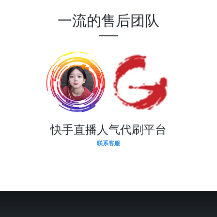
一流的售后团队
快手直播人气代刷平台
联系客服