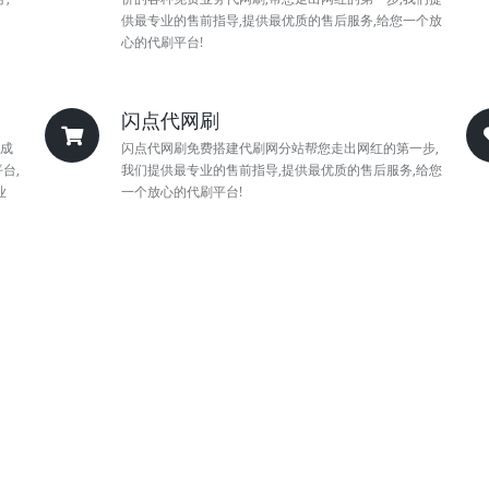
供最专业的售前指导,提供最优质的售后服务,给您一个放
心的代刷平台!
闪点代网刷
成
闪点代网刷免费搭建代刷网分站帮您走出网红的第一步,
台,
我们提供最专业的售前指导,提供最优质的售后服务,给您
业
一个放心的代刷平台!