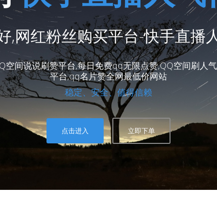
好,网红粉丝购买平台-快手直播
空间说说刷赞平台,每日免费qq无限点赞,QQ空间刷人气访
平台,qq名片赞全网最低价网站
稳定、安全、值得信赖
点击进入
立即下单