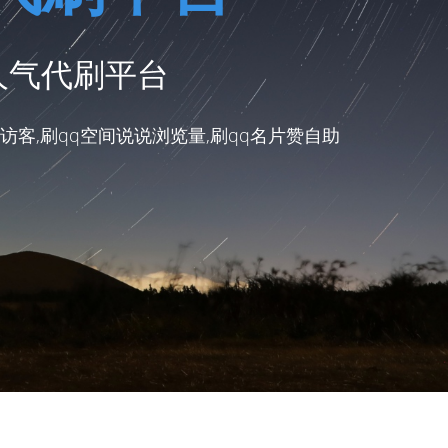
人气代刷平台
客,刷qq空间说说浏览量,刷qq名片赞自助