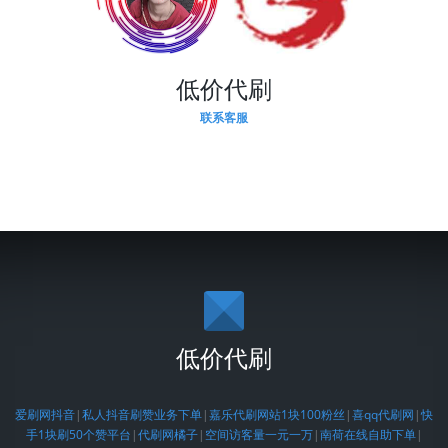
低价代刷
联系客服
低价代刷
爱刷网抖音
|
私人抖音刷赞业务下单
|
嘉乐代刷网站1块100粉丝
|
喜qq代刷网
|
快
手1块刷50个赞平台
|
代刷网橘子
|
空间访客量一元一万
|
南荷在线自助下单
|