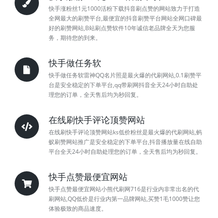
快手涨粉丝1元1000活粉下载抖音刷点赞的网站致力于打造
全网最大的刷赞平台,最便宜的抖音刷赞平台网站全网口碑最
好的刷赞网站,B站刷点赞软件10年诚信老品牌全天为您服
务，期待您的到来。
快手做任务软
快手做任务软雷神QQ名片照是最火爆的代刷网站,0.1刷赞平
台是安全稳定的下单平台,qq带刷网抖音全天24小时自助处
理您的订单，全天售后均为秒回复。
在线刷快手评论顶赞网站
在线刷快手评论顶赞网站ks低价粉丝是最火爆的代刷网站,蚂
蚁刷赞网站推广是安全稳定的下单平台,抖音播放量在线自助
平台全天24小时自助处理您的订单，全天售后均为秒回复。
快手点赞最便宜网站
快手点赞最便宜网站小熊代刷网716是行业内非常出名的代
刷网站,QQ低价是行业内第一品牌网站,买赞1毛1000赞让您
体验极致的商品速度。