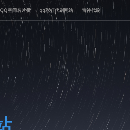
QQ空间名片赞
qq彩虹代刷网站
雷神代刷
站