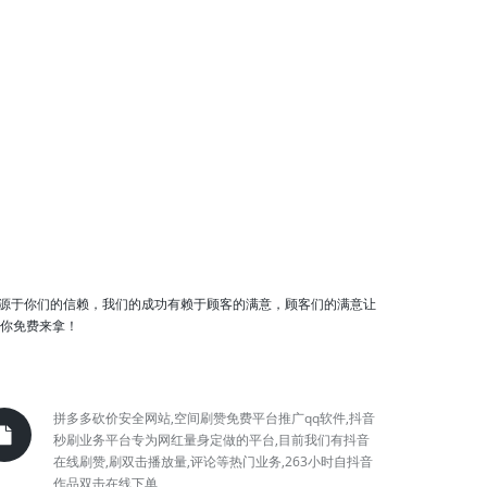
源于你们的信赖，我们的成功有赖于顾客的满意，顾客们的满意让
等你免费来拿！
拼多多砍价安全网站,空间刷赞免费平台推广qq软件,抖音
秒刷业务平台专为网红量身定做的平台,目前我们有抖音
在线刷赞,刷双击播放量,评论等热门业务,263小时自抖音
作品双击在线下单