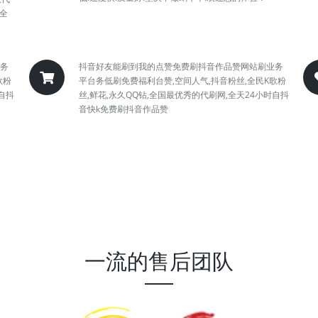
安全
务
抖音好友能刷到我的点赞免费刷抖音作品赞网站刷业务
歌粉
平台务低刷免费福利台赞,空间人气,抖音粉丝,全民K歌粉
自抖
丝,鲜花,永久QQ钻,全国最优秀的代刷网,全天24小时自抖
音快k免费刷抖音作品赞
一流的售后团队