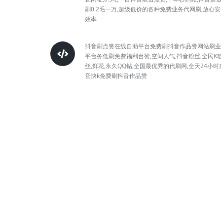
刷0.2毛一万,超级低价的各种免费业务代网刷,放心
效率
抖音刷点赞在线自助平台免费刷抖音作品赞网站刷业
平台务低刷免费福利台赞,空间人气,抖音粉丝,全民K
丝,鲜花,永久QQ钻,全国最优秀的代刷网,全天24小时
音快k免费刷抖音作品赞