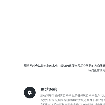
刷站网站会以最专业的水准，最快的速度全天尽心尽职的为您服
我们更有动力
刷站网站
刷站网站抖音买赞自助平台,抖音买赞自助平台,0.1
万赞平台抖音,刷抖音粉丝网站便宜是,全网下单业务
宜网址,0.5毛一百抖音双击点赞,下单秒到账,抖音播