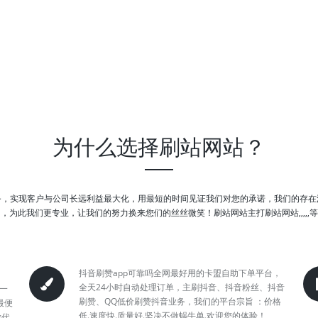
为什么选择刷站网站？
务，实现客户与公司长远利益最大化，用最短的时间见证我们对您的承诺，我们的存在
，为此我们更专业，让我们的努力换来您们的丝丝微笑！刷站网站主打刷站网站,,,,,
抖音刷赞app可靠吗全网最好用的卡盟自助下单平台，
全天24小时自动处理订单，主刷抖音、抖音粉丝、抖音
元一
刷赞、QQ低价刷赞抖音业务，我们的平台宗旨 ：价格
最便
低.速度快.质量好.坚决不做蜗牛单.欢迎您的体验！
放代