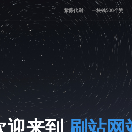
紫薇代刷
一块钱500个赞
欢迎来到
刷站网