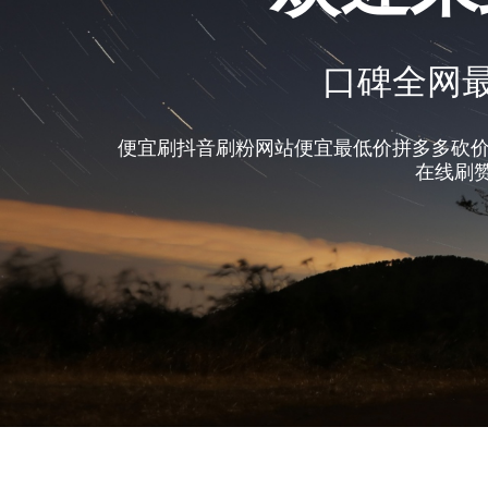
口碑全网最
便宜刷抖音刷粉网站便宜最低价拼多多砍价
在线刷赞