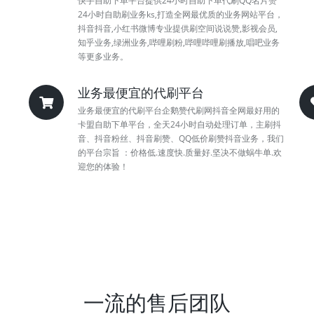
快手自助下单平台提供24小时自助下单代刷QQ名片赞
24小时自助刷业务ks,打造全网最优质的业务网站平台，
抖音抖音,小红书微博专业提供刷空间说说赞,影视会员,
知乎业务,绿洲业务,哔哩刷粉,哔哩哔哩刷播放,唱吧业务
等更多业务。
业务最便宜的代刷平台
业务最便宜的代刷平台企鹅赞代刷网抖音全网最好用的
卡盟自助下单平台，全天24小时自动处理订单，主刷抖
音、抖音粉丝、抖音刷赞、QQ低价刷赞抖音业务，我们
的平台宗旨 ：价格低.速度快.质量好.坚决不做蜗牛单.欢
迎您的体验！
一流的售后团队