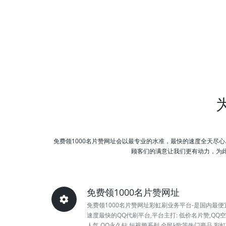
免费领1000名片赞网址会以最专业的水准，最快的速度全天尽
顾客们的满意让我们更有动力，为此我
免费领1000名片赞网址
免费领1000名片赞网址彩虹刷业务平台-是国内最便
速度最快的QQ代刷平台,平台主打: 低价名片赞,QQ
人气,QQ永久钻,短视频系列,全民k歌等热门商品,彩