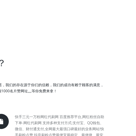
？
承诺，我们的存在源于你们的信赖，我们的成功有赖于顾客的满意，
00名片赞网址,,,,等你免费来拿！
快手三元一万粉网红代刷网 百度推荐平台,网红粉丝自助
下单-网红代刷网 支持多种支付方式:支付宝、QQ钱包、
微信、财付通支付,全网最大最强口碑最好的业务网站!快
手刷粉点赞,抖音刷粉点赞最便宜最稳定、最便捷、最安