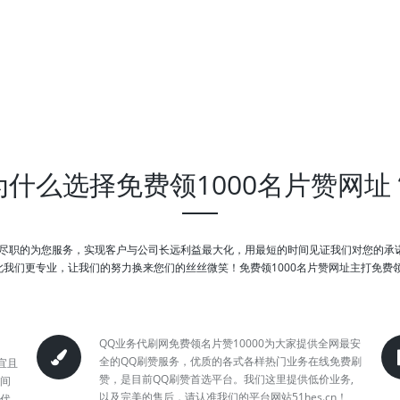
为什么选择免费领1000名片赞网址
心尽职的为您服务，实现客户与公司长远利益最大化，用最短的时间见证我们对您的
们更专业，让我们的努力换来您们的丝丝微笑！免费领1000名片赞网址主打免费领10
QQ业务代刷网免费领名片赞10000为大家提供全网最安
全的QQ刷赞服务，优质的各式各样热门业务在线免费刷
宜且
赞，是目前QQ刷赞首选平台。我们这里提供低价业务,
空间
以及完美的售后，请认准我们的平台网站51hes.cn！
虹代