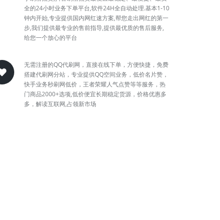
全的24小时业务下单平台,软件24H全自动处理.基本1-10
钟内开始,专业提供国内网红速方案,帮您走出网红的第一
步,我们提供最专业的售前指导,提供最优质的售后服务,
给您一个放心的平台
无需注册的QQ代刷网，直接在线下单，方便快捷，免费
搭建代刷网分站，专业提供QQ空间业务，低价名片赞，
快手业务秒刷网低价，王者荣耀人气点赞等等服务，热
门商品2000+选项,低价便宜长期稳定货源，价格优惠多
多，解读互联网,占领新市场