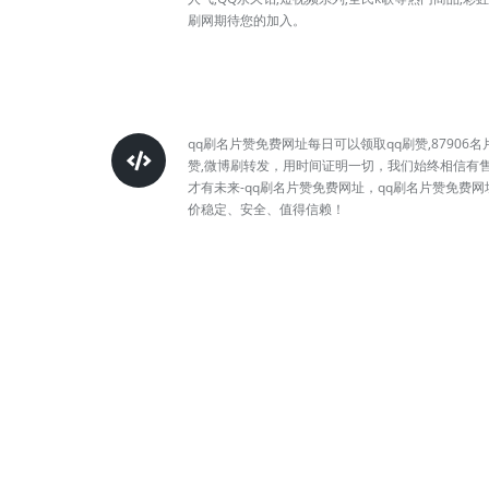
刷网期待您的加入。
qq刷名片赞免费网址每日可以领取qq刷赞,87906名
赞,微博刷转发，用时间证明一切，我们始终相信有
才有未来-qq刷名片赞免费网址，qq刷名片赞免费网
价稳定、安全、值得信赖！