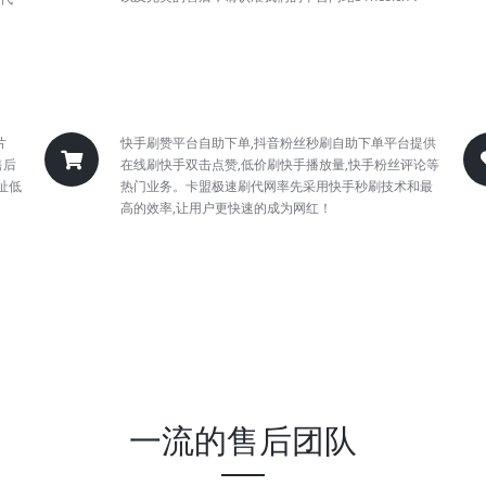
片
快手刷赞平台自助下单,抖音粉丝秒刷自助下单平台提供
售后
在线刷快手双击点赞,低价刷快手播放量,快手粉丝评论等
址低
热门业务。卡盟极速刷代网率先采用快手秒刷技术和最
高的效率,让用户更快速的成为网红！
一流的售后团队