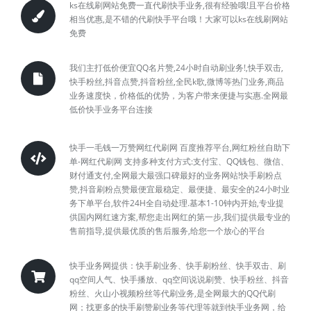
ks在线刷网站免费一直代刷快手业务,很有经验哦!且平台价格
相当优惠,是不错的代刷快手平台哦！大家可以ks在线刷网站
免费
我们主打低价便宜QQ名片赞,24小时自动刷业务!,快手双击,
快手粉丝,抖音点赞,抖音粉丝,全民k歌,微博等热门业务,商品
业务速度快，价格低的优势，为客户带来便捷与实惠.全网最
低价快手业务平台连接
快手一毛钱一万赞网红代刷网 百度推荐平台,网红粉丝自助下
单-网红代刷网 支持多种支付方式:支付宝、QQ钱包、微信、
财付通支付,全网最大最强口碑最好的业务网站!快手刷粉点
赞,抖音刷粉点赞最便宜最稳定、最便捷、最安全的24小时业
务下单平台,软件24H全自动处理.基本1-10钟内开始,专业提
供国内网红速方案,帮您走出网红的第一步,我们提供最专业的
售前指导,提供最优质的售后服务,给您一个放心的平台
快手业务网提供：快手刷业务、快手刷粉丝、快手双击、刷
qq空间人气、快手播放、qq空间说说刷赞、快手粉丝、抖音
粉丝、火山小视频粉丝等代刷业务,是全网最大的QQ代刷
网；找更多的快手刷赞刷业务等代理等就到快手业务网，给