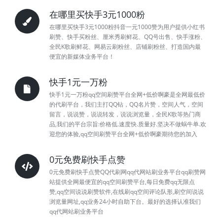
在哪里买快手3元1000粉
在哪里买快手3元1000粉抖音一元1000赞为用户提供小红书
刷赞、快手买粉丝、厘米秀刷鲜花、QQ号出售、快手涨粉、
全民K歌刷鲜花、网易云刷粉丝、店铺刷粉丝、打造国内最
便宜的新媒体业务平台！
快手1元一万粉
快手1元一万粉qq空间刷赞平台全网+低价啊豪是全网最低价
的代刷平台，我们主打QQ钻，QQ名片赞，空间人气，空间
留言，说说赞，说说转发，说说浏览量，全民K歌等热门商
品,我们的平台宗旨:价格低.速度快.质量好.坚决不做蜗牛单.欢
迎您的体验,qq空间刷赞平台全网+低价啊豪期待您的加入
0元免费刷快手点赞
0元免费刷快手点赞QQ代刷网qq代网站刷业务平台qq刷赞网
站提供全网最便宜的qq空间刷赞平台,每日免费qq无限点
赞,qq空间说说刷赞软件,在线刷qq空间评论队形,刷空间说说
浏览量网址,qq业务24小时自助下台。最好的选择认准我们
qq代网站刷业务平台