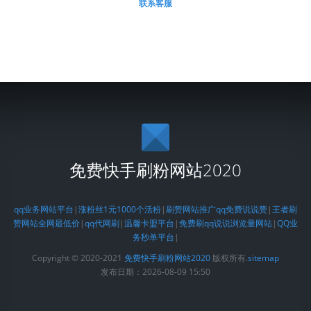
联系客服
免费快手刷粉网站2020
qq业务网站平台
|
涨粉丝1元1000个活粉
|
刷赞网站推广qq免费说说赞
|
王者刷
赞网站全网最低价
|
qq代网刷
|
温馨卡盟平台
|
免费刷qq说说浏览量网站
|
QQ业
务秒单平台
|
Copyright © 2020-2021
免费快手刷粉网站2020
版权所有.
sitemap
发布日期：2026-08-09 15:50