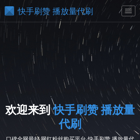
快手刷赞 播放量代刷
欢迎来到
快手刷赞 播放量
代刷
口碑全网最好,网红粉丝购买平台-快手刷赞 播放量代