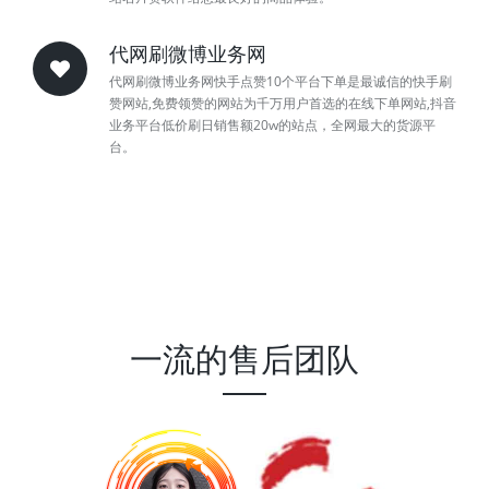
代网刷微博业务网
代网刷微博业务网快手点赞10个平台下单是最诚信的快手刷
赞网站,免费领赞的网站为千万用户首选的在线下单网站,抖音
业务平台低价刷日销售额20w的站点，全网最大的货源平
台。
一流的售后团队