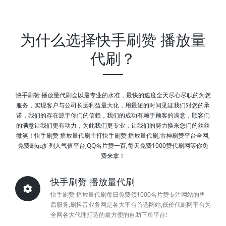
为什么选择快手刷赞 播放量
代刷？
快手刷赞 播放量代刷会以最专业的水准，最快的速度全天尽心尽职的为您
服务，实现客户与公司长远利益最大化，用最短的时间见证我们对您的承
诺，我们的存在源于你们的信赖，我们的成功有赖于顾客的满意，顾客们
的满意让我们更有动力，为此我们更专业，让我们的努力换来您们的丝丝
微笑！快手刷赞 播放量代刷主打快手刷赞 播放量代刷,雷神刷赞平台全网,
免费刷qq扩列人气值平台,QQ名片赞一百,每天免费1000赞代刷网等你免
费来拿！
快手刷赞 播放量代刷
快手刷赞 播放量代刷每日免费领1000名片赞专注网站的售
后服务,刷抖音业务网是各大平台首选网站,低价代刷网平台为
全网各大代理打造的最方便的自助下单平台!