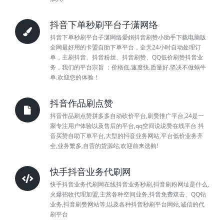
抖音下单秒刷平台子潇网络
抖音下单秒刷平台子潇网络爱娟抖音刷赞小助手下载电脑版
全网最好用的卡盟自助下单平台，全天24小时自动处理订
单，主刷抖音、抖音粉丝、抖音刷赞、QQ低价刷赞抖音业
务，我们的平台宗旨 ：价格低.速度快.质量好.坚决不做蜗牛
单.欢迎您的体验！
抖音作品刷点赞
抖音作品刷点赞拼多多自动砍价平台,刷赞推广平台,24是一
家专注用户体验以及售后的平台,qq空间说说赞在线平台 抖
音买赞自助下单平台,大型的抖音业务网站,平台低价业务齐
全,业务繁多,自营的货源站,欢迎前来选购!
快手抖音业务代刷网
快手抖音业务代刷网在线抖音业务秒刷,抖音刷粉网址是什么,
火爆招收代理加盟,主营各种空间业务,抖音免费双击、QQ钻
业务,抖音刷赞网站等,以及各种抖音秒刷平台网站,诚信的代
刷平台