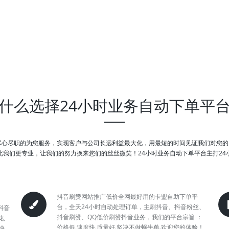
什么选择24小时业务自动下单平
尽心尽职的为您服务，实现客户与公司长远利益最大化，用最短的时间见证我们对您
我们更专业，让我们的努力换来您们的丝丝微笑！24小时业务自动下单平台主打24小时
抖音刷赞网站推广低价全网最好用的卡盟自助下单平
台，全天24小时自动处理订单，主刷抖音、抖音粉丝、
抖音
抖音刷赞、QQ低价刷赞抖音业务，我们的平台宗旨 ：
,
价格低.速度快.质量好.坚决不做蜗牛单.欢迎您的体验！
快