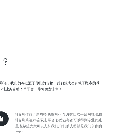
台？
的承诺，我们的存在源于你们的信赖，我们的成功有赖于顾客的满
业务自动下单平台,,,,等你免费来拿！
抖音刷作品子潇网络,免费刷qq名片赞自助平台网站,低价
抖音刷关注,抖音双击平台,各类业务都可以得到专业的处
理,也希望大家可以支持我们,你们的支持就是我们创作的
动力!