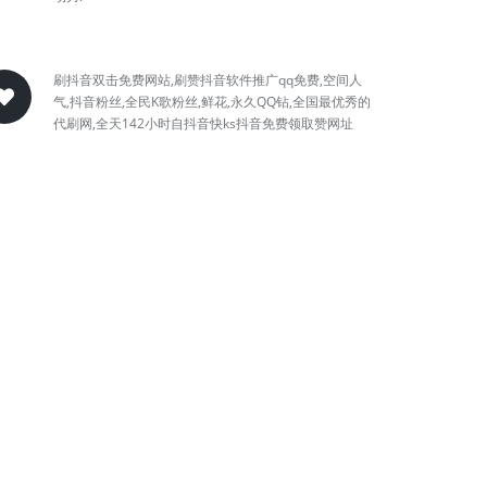
刷抖音双击免费网站,刷赞抖音软件推广qq免费,空间人
气,抖音粉丝,全民K歌粉丝,鲜花,永久QQ钻,全国最优秀的
代刷网,全天142小时自抖音快ks抖音免费领取赞网址