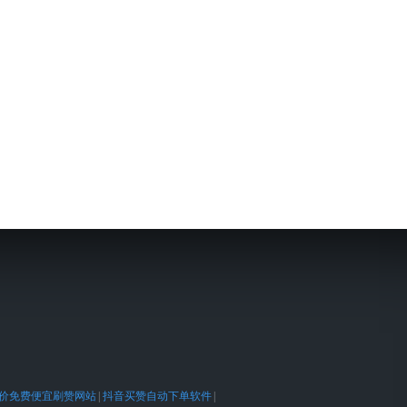
价免费便宜刷赞网站
|
抖音买赞自动下单软件
|