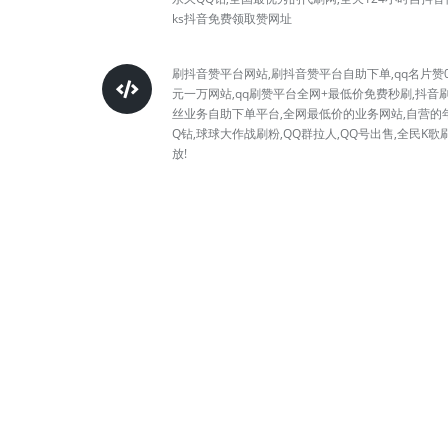
ks抖音免费领取赞网址
刷抖音赞平台网站,刷抖音赞平台自助下单,qq名片赞0
元一万网站,qq刷赞平台全网+最低价免费秒刷,抖音
丝业务自助下单平台,全网最低价的业务网站,自营的
Q钻,球球大作战刷粉,QQ群拉人,QQ号出售,全民K歌
放!