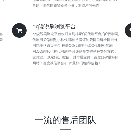
自助下单代网刷等众多业务，期待您的光临
qq说说刷浏览平台
的
qq说说刷浏览平台欢迎来到梓豪QQ代刷平台,QQ代刷网,
音
代刷网,QQ刷赞,小林代网刷,抖音评论赞网口碑全网最好,
网红粉丝购买平台-梓豪QQ代刷平台,QQ代刷网,代刷
网,QQ刷赞,小林代网刷,抖音评论赞支持多种支付方式：
支付宝、QQ钱包、微信、财付通支付，百度口碑最好的
网站！百度诚信平台-口碑最好-你值得信赖！
一流的售后团队