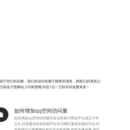
源于你们的信赖，我们的成功有赖于顾客的满意，顾客们的满意让
刷名片赞网站,520刷赞网,抖音1元一万粉等你免费来拿！
如何增加qq空间访问量
如何增加qq空间访问量抖音业务刷10双击平台成立十年
之久,抖音聚合科技秒刷平台专为网红量身定做的平台,抖
音刷评论点赞量网站有抖音在线刷赞,刷双击播放量,评论