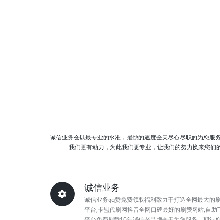
诚信业务会以最专业的水准，最快的速度全天尽心尽职的为您服
我们更有动力，为此我们更专业，让我们的努力换来您们的丝
诚信业务
诚信业务qq赞免费领取福利致力于打造全网最大的
平台,卡盟代刷网抖音全网口碑最好的刷赞网站,自助
平台免费刷赞10年诚信老品牌全天为您服务，期待