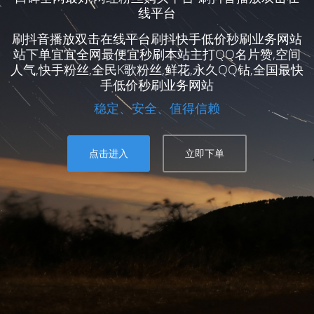
线平台
刷抖音播放双击在线平台刷抖快手低价秒刷业务网站
站下单宜宜全网最便宜秒刷本站主打QQ名片赞,空间
人气,快手粉丝,全民K歌粉丝,鲜花,永久QQ钻,全国最快
手低价秒刷业务网站
稳定、安全、值得信赖
点击进入
立即下单