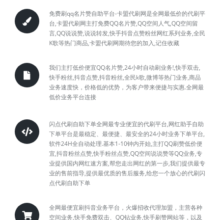
免费刷qq名片赞自助平台-卡盟代刷网是全网最低价的代刷平
台,卡盟代刷网主打免费QQ名片赞,QQ空间人气,QQ空间留
言,QQ说说赞,说说转发,快手抖音点赞粉丝网红系列业务,全民
K歌等热门商品,卡盟代刷网期待您的加入,记住收藏
我们主打低价便宜QQ名片赞,24小时自动刷业务!,快手双击,
快手粉丝,抖音点赞,抖音粉丝,全民k歌,微博等热门业务,商品
业务速度快，价格低的优势，为客户带来便捷与实惠.全网最
低价业务平台连接
闪点代刷自助下单全网最专业便宜的代刷平台,网红助手自助
下单平台是最稳定、最便捷、最安全的24小时业务下单平台,
软件24H全自动处理.基本1-10钟内开始,主打QQ刷赞低价便
宜,抖音粉丝点赞,快手粉丝点赞,QQ空间说说赞等QQ业务,专
业提供国内网红速方案,帮您走出网红的第一步,我们提供最专
业的售前指导,提供最优质的售后服务,给您一个放心的代刷闪
点代刷自助下单
全网最便宜刷抖音业务平台，火爆招收代理加盟，主营各种
空间业务,快手免费双击、QQ钻业务,快手刷赞网站等，以及