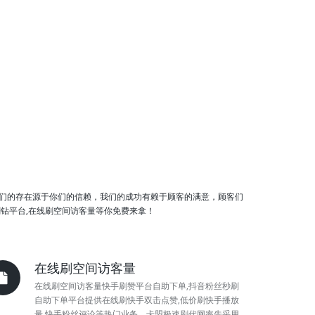
们的存在源于你们的信赖，我们的成功有赖于顾客的满意，顾客们
钻平台,在线刷空间访客量等你免费来拿！
在线刷空间访客量
在线刷空间访客量快手刷赞平台自助下单,抖音粉丝秒刷
自助下单平台提供在线刷快手双击点赞,低价刷快手播放
量,快手粉丝评论等热门业务。卡盟极速刷代网率先采用