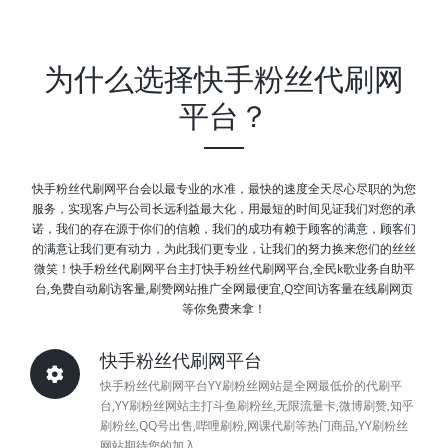
为什么选择快手粉丝代刷网
平台？
快手粉丝代刷网平台会以最专业的水准，最快的速度全天尽心尽职的为您
服务，实现客户与公司长远利益最大化，用最短的时间见证我们对您的承
诺，我们的存在源于你们的信赖，我们的成功有赖于顾客的满意，顾客们
的满意让我们更有动力，为此我们更专业，让我们的努力换来您们的丝丝
微笑！快手粉丝代刷网平台主打快手粉丝代刷网平台,全民k歌业务自助平
台,免费自动刷访客量,刷赞网站推广全网最便宜,Q空间访客量在线刷网页
等你免费来拿！
快手粉丝代刷网平台
快手粉丝代刷网平台YY刷粉丝网站是全网最低价的代刷平
台,YY刷粉丝网站主打斗鱼刷粉丝,无限流量卡,微博刷赞,知乎
刷粉丝,QQ号出售,哔哩刷粉,网课代刷等热门商品,YY刷粉丝
网站期待您的加入。