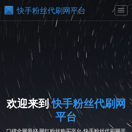
快手粉丝代刷网平台
欢迎来到
快手粉丝代刷网
平台
口碑全网最好,网红粉丝购买平台-快手粉丝代刷网平