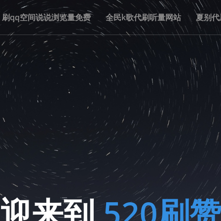
刷qq空间说说浏览量免费
全民k歌代刷听量网站
夏别代
欢迎来到
520刷