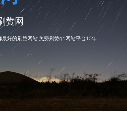
刷赞网
碑最好的刷赞网站,免费刷赞qq网站平台10年