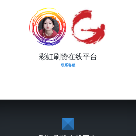
彩虹刷赞在线平台
联系客服