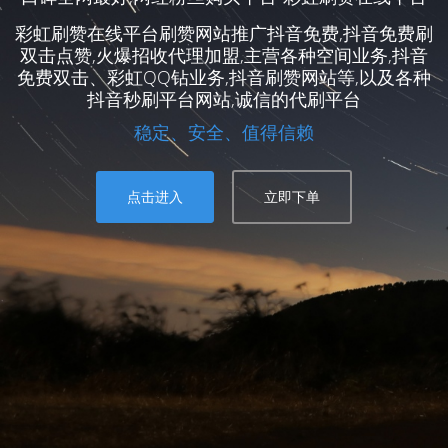
彩虹刷赞在线平台刷赞网站推广抖音免费,抖音免费刷
双击点赞,火爆招收代理加盟,主营各种空间业务,抖音
免费双击、彩虹QQ钻业务,抖音刷赞网站等,以及各种
抖音秒刷平台网站,诚信的代刷平台
稳定、安全、值得信赖
点击进入
立即下单