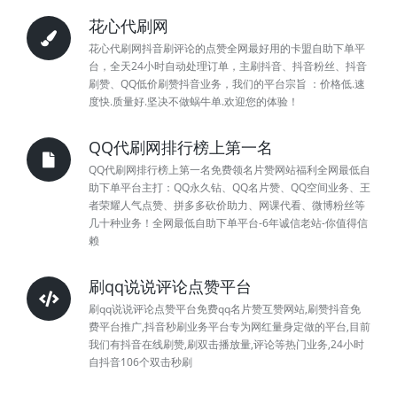
花心代刷网
花心代刷网抖音刷评论的点赞全网最好用的卡盟自助下单平
台，全天24小时自动处理订单，主刷抖音、抖音粉丝、抖音
刷赞、QQ低价刷赞抖音业务，我们的平台宗旨 ：价格低.速
度快.质量好.坚决不做蜗牛单.欢迎您的体验！
QQ代刷网排行榜上第一名
QQ代刷网排行榜上第一名免费领名片赞网站福利全网最低自
助下单平台主打：QQ永久钻、QQ名片赞、QQ空间业务、王
者荣耀人气点赞、拼多多砍价助力、网课代看、微博粉丝等
几十种业务！全网最低自助下单平台-6年诚信老站-你值得信
赖
刷qq说说评论点赞平台
刷qq说说评论点赞平台免费qq名片赞互赞网站,刷赞抖音免
费平台推广,抖音秒刷业务平台专为网红量身定做的平台,目前
我们有抖音在线刷赞,刷双击播放量,评论等热门业务,24小时
自抖音106个双击秒刷