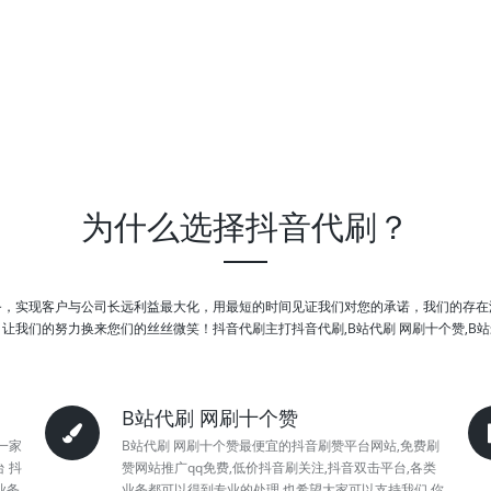
为什么选择抖音代刷？
务，实现客户与公司长远利益最大化，用最短的时间见证我们对您的承诺，我们的存在
让我们的努力换来您们的丝丝微笑！抖音代刷主打抖音代刷,B站代刷 网刷十个赞,B
B站代刷 网刷十个赞
一家
B站代刷 网刷十个赞最便宜的抖音刷赞平台网站,免费刷
 抖
赞网站推广qq免费,低价抖音刷关注,抖音双击平台,各类
业务
业务都可以得到专业的处理,也希望大家可以支持我们,你