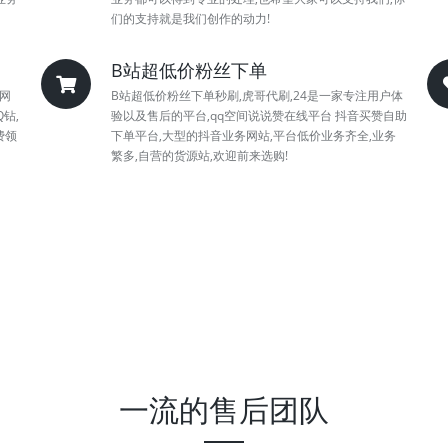
们的支持就是我们创作的动力!
B站超低价粉丝下单
网
B站超低价粉丝下单秒刷,虎哥代刷,24是一家专注用户体
钻,
验以及售后的平台,qq空间说说赞在线平台 抖音买赞自助
费领
下单平台,大型的抖音业务网站,平台低价业务齐全,业务
繁多,自营的货源站,欢迎前来选购!
一流的售后团队