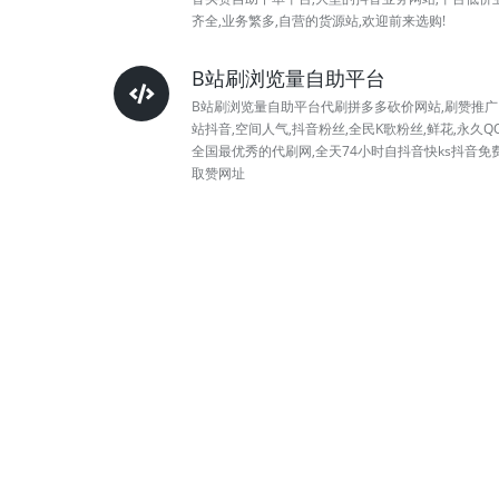
齐全,业务繁多,自营的货源站,欢迎前来选购!
B站刷浏览量自助平台
B站刷浏览量自助平台代刷拼多多砍价网站,刷赞推广
站抖音,空间人气,抖音粉丝,全民K歌粉丝,鲜花,永久QQ
全国最优秀的代刷网,全天74小时自抖音快ks抖音免
取赞网址