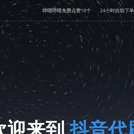
哔哩哔哩免费点赞10个
24小时自助下
欢迎来到
抖音代