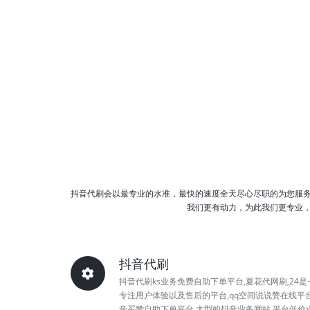
抖音代刷会以最专业的水准，最快的速度全天尽心尽职的为您服
我们更有动力，为此我们更专业，
抖音代刷
抖音代刷ks业务免费自助下单平台,夏花代网刷,24是
专注用户体验以及售后的平台,qq空间说说赞在线平台
音买赞自助下单平台,大型的抖音业务网站,平台低价