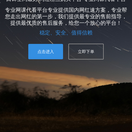
专业网课代看平台专业提供国内网红速方案，专业帮
您走出网红的第一步，我们提供最专业的售前指导，
提供最优质的售后服务，给您一个放心的平台！
稳定、安全、值得信赖
点击进入
立即下单