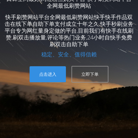
全网最低刷赞网站
快手刷赞网站平台全网最低刷赞网站快手快手作品双
击在线下单自助下单支付成立十年之久,快手秒刷业务
平台专为网红量身定做的平台,目前我们有快手在线刷
赞,刷双击播放量,评论等热门业务,24小时自快手免费
刷双击自助下单
稳定、安全、值得信赖
点击进入
立即下单