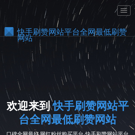
快手刷赞网站平台全网最低刷赞
网站
欢迎来到
快手刷赞网站平
台全网最低刷赞网站
口碑全网最好,网红粉丝购买平台-快手刷赞网站平台