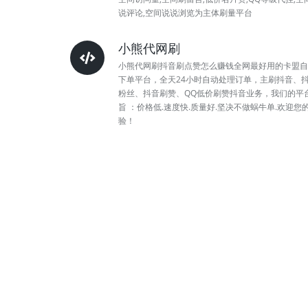
说评论,空间说说浏览为主体刷量平台
小熊代网刷
小熊代网刷抖音刷点赞怎么赚钱全网最好用的卡盟自
下单平台，全天24小时自动处理订单，主刷抖音、
粉丝、抖音刷赞、QQ低价刷赞抖音业务，我们的平
旨 ：价格低.速度快.质量好.坚决不做蜗牛单.欢迎您
验！