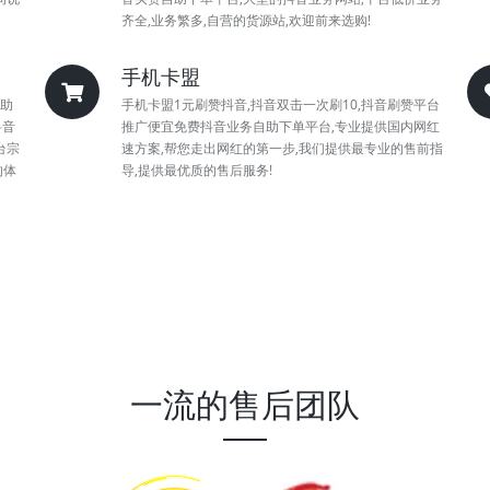
齐全,业务繁多,自营的货源站,欢迎前来选购!
手机卡盟
助
手机卡盟1元刷赞抖音,抖音双击一次刷10,抖音刷赞平台
抖音
推广便宜免费抖音业务自助下单平台,专业提供国内网红
台宗
速方案,帮您走出网红的第一步,我们提供最专业的售前指
的体
导,提供最优质的售后服务!
一流的售后团队