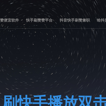
赞便宜软件
快手刷赞赞平台
抖音快手刷赞兼职
给抖
到
刷快手播放双