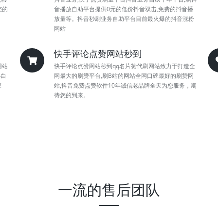
您的
音播放自助平台提供0元的低价抖音双击,免费的抖音播
放量等。抖音秒刷业务自助平台目前最火爆的抖音涨粉
网站
快手评论点赞网站秒到
网站
快手评论点赞网站秒到qq名片赞代刷网站致力于打造全
小白
网最大的刷赞平台,刷B站的网站全网口碑最好的刷赞网
!
站,抖音免费点赞软件10年诚信老品牌全天为您服务，期
待您的到来。
一流的售后团队