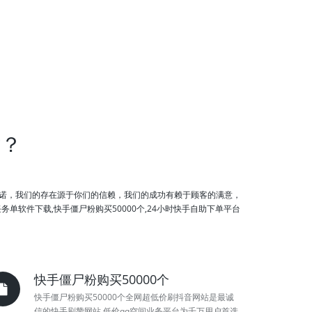
站？
诺，我们的存在源于你们的信赖，我们的成功有赖于顾客的满意，
软件下载,快手僵尸粉购买50000个,24小时快手自助下单平台
快手僵尸粉购买50000个
快手僵尸粉购买50000个全网超低价刷抖音网站是最诚
信的快手刷赞网站,低价qq空间业务平台为千万用户首选