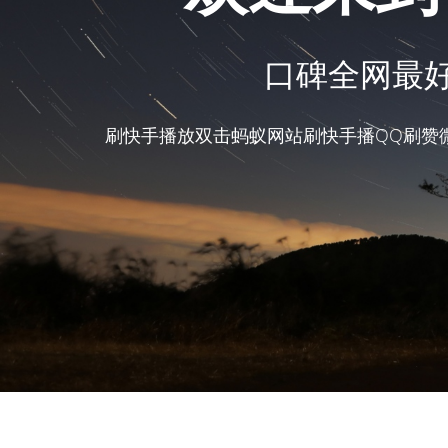
口碑全网最好
刷快手播放双击蚂蚁网站刷快手播QQ刷赞