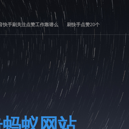
音快手刷关注点赞工作靠谱么
刷快手点赞20个
击蚂蚁网站