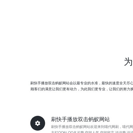
为
刷快手播放双击蚂蚁网站会以最专业的水准，最快的速度全天尽
顾客们的满意让我们更有动力，为此我们更专业，让我们的努力换来
刷快手播放双击蚂蚁网站
刷快手播放双击蚂蚁网站欢迎来到喵代网刷，喵代网
主打QQ钻,QQ名片赞,空间人气,空间留言,说说赞,说