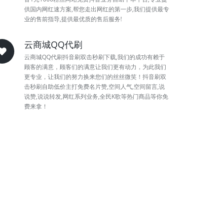
供国内网红速方案,帮您走出网红的第一步,我们提供最专
业的售前指导,提供最优质的售后服务!
云商城QQ代刷
云商城QQ代刷抖音刷双击秒刷下载,我们的成功有赖于
顾客的满意，顾客们的满意让我们更有动力，为此我们
更专业，让我们的努力换来您们的丝丝微笑！抖音刷双
击秒刷自助低价主打免费名片赞,空间人气,空间留言,说
说赞,说说转发,网红系列业务,全民K歌等热门商品等你免
费来拿！