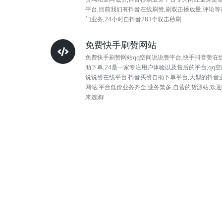
平台,目前我们有抖音在线刷赞,刷双击播放量,评论等
门业务,24小时自抖音283个双击秒刷
免费快手刷赞网站
免费快手刷赞网站qq空间说说赞平台,快手抖音赞在
助下单,24是一家专注用户体验以及售后的平台,qq空
说说赞在线平台 抖音买赞自助下单平台,大型的抖音
网站,平台低价业务齐全,业务繁多,自营的货源站,欢
来选购!