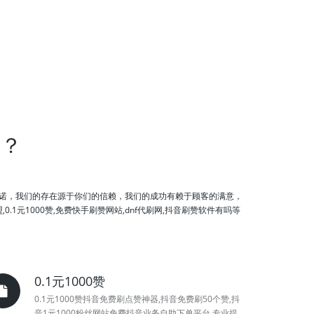
台？
诺，我们的存在源于你们的信赖，我们的成功有赖于顾客的满意，
元1000赞,免费快手刷赞网站,dnf代刷网,抖音刷赞软件有吗等
0.1元1000赞
0.1元1000赞抖音免费刷点赞神器,抖音免费刷50个赞,抖
音1元1000粉丝网站免费抖音业务自助下单平台,专业提