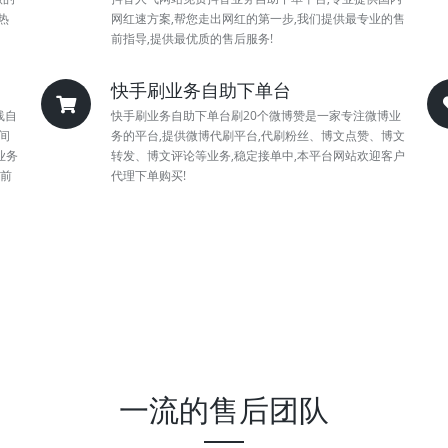
热
网红速方案,帮您走出网红的第一步,我们提供最专业的售
前指导,提供最优质的售后服务!
快手刷业务自助下单台
线自
快手刷业务自助下单台刷20个微博赞是一家专注微博业
间
务的平台,提供微博代刷平台,代刷粉丝、博文点赞、博文
业务
转发、博文评论等业务,稳定接单中,本平台网站欢迎客户
迎前
代理下单购买!
一流的售后团队