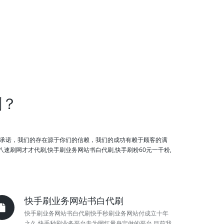
刷？
的承诺，我们的存在源于你们的信赖，我们的成功有赖于顾客的满
速刷网才才代刷,快手刷业务网站书白代刷,快手刷粉60元一千粉,
快手刷业务网站书白代刷
快手刷业务网站书白代刷快手秒刷业务网站付成立十年
之久,快手秒刷业务平台专为网红量身定做的平台,目前我