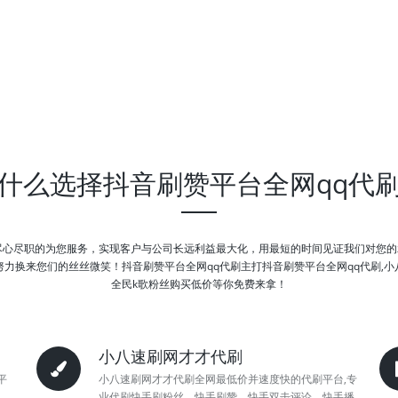
什么选择抖音刷赞平台全网qq代
尽心尽职的为您服务，实现客户与公司长远利益最大化，用最短的时间见证我们对您
换来您们的丝丝微笑！抖音刷赞平台全网qq代刷主打抖音刷赞平台全网qq代刷,小八
全民k歌粉丝购买低价等你免费来拿！
小八速刷网才才代刷
平
小八速刷网才才代刷全网最低价并速度快的代刷平台,专
业代刷快手刷粉丝、快手刷赞、快手双击评论、快手播