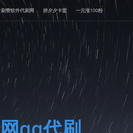
音刷赞软件代刷网
拼夕夕卡盟
一元涨100粉
网qq代刷