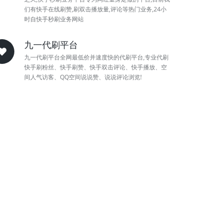
们有快手在线刷赞,刷双击播放量,评论等热门业务,24小
时自快手秒刷业务网站
九一代刷平台
九一代刷平台全网最低价并速度快的代刷平台,专业代刷
快手刷粉丝、快手刷赞、快手双击评论、快手播放、空
间人气访客、QQ空间说说赞、说说评论浏览!