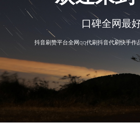
口碑全网最好
抖音刷赞平台全网qq代刷抖音代刷快手作品