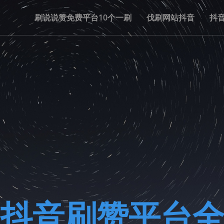
刷说说赞免费平台10个一刷
伐刷网站抖音
抖
到
抖音刷赞平台全