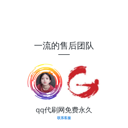
一流的售后团队
qq代刷网免费永久
联系客服