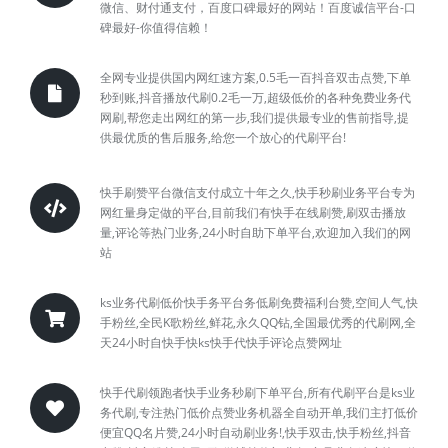
微信、财付通支付，百度口碑最好的网站！百度诚信平台-口
碑最好-你值得信赖！
全网专业提供国内网红速方案,0.5毛一百抖音双击点赞,下单
秒到账,抖音播放代刷0.2毛一万,超级低价的各种免费业务代
网刷,帮您走出网红的第一步,我们提供最专业的售前指导,提
供最优质的售后服务,给您一个放心的代刷平台!
快手刷赞平台微信支付成立十年之久,快手秒刷业务平台专为
网红量身定做的平台,目前我们有快手在线刷赞,刷双击播放
量,评论等热门业务,24小时自助下单平台,欢迎加入我们的网
站
ks业务代刷低价快手务平台务低刷免费福利台赞,空间人气,快
手粉丝,全民K歌粉丝,鲜花,永久QQ钻,全国最优秀的代刷网,全
天24小时自快手快ks快手代快手评论点赞网址
快手代刷领跑者快手业务秒刷下单平台,所有代刷平台是ks业
务代刷,专注热门低价点赞业务机器全自动开单,我们主打低价
便宜QQ名片赞,24小时自动刷业务!,快手双击,快手粉丝,抖音