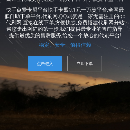
快手点赞卡盟平台快手卡盟0.1元一万赞平台,全网最
低自助下单平台,代刷网,QQ刷赞是一家无需注册的qq
代刷网,直接在线下单,方便快捷,免费搭建代刷网分站
帮您走出网红的第一步,我们提供最专业的售前指导,
提供最优质的售后服务,给您一个放心的代刷平台!
稳定、安全、值得信赖
点击进入
立即下单