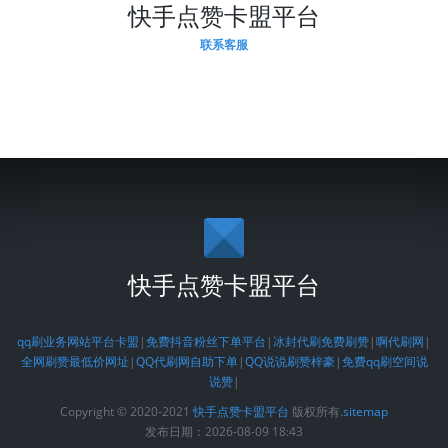
快手点赞卡盟平台
联系客服
快手点赞卡盟平台
qq刷业务网站平台卡盟
|
免费抖音粉丝下单平台
|
冰封代刷免费刷赞
|
啊代刷网
|
全网刷赞最低价网址
|
QQ代刷网自助下单
|
QQ说说刷赞梓豪
|
免费qq刷空间说
说赞
|
Copyright © 2020-2021
快手点赞卡盟平台
版权所有.
sitemap
发布日期：2026-08-09 18:43