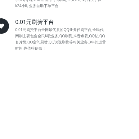
k24小时业务自助下单平台
0.01元刷赞平台
0.01元刷赞平台全网最优质的QQ业务代刷平台,全民代
网刷主要包含全民K歌业务,QQ刷赞,抖音点赞,QQ钻,QQ
名片赞,QQ空间刷赞,QQ说说刷赞等相关业务,3年的运营
时间,你值得信奈！