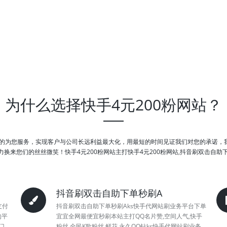
为什么选择快手4元200粉网站？
职的为您服务，实现客户与公司长远利益最大化，用最短的时间见证我们对您的承诺
来您们的丝丝微笑！快手4元200粉网站主打快手4元200粉网站,抖音刷双击自助
抖音刷双击自助下单秒刷A
支付
抖音刷双击自助下单秒刷Aks快手代网站刷业务平台下单
的平
宜宜全网最便宜秒刷本站主打QQ名片赞,空间人气,快手
门
粉丝,全民K歌粉丝,鲜花,永久QQ钻ks快手代网站刷业务