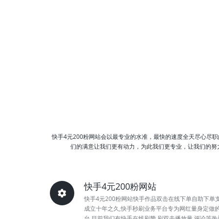
快手4元200粉网站会以最专业的水准，最快的速度全天尽心尽
们的满意让我们更有动力，为此我们更专业，让我们的努力换
快手4元200粉网站
快手4元200粉网站快手作品双击在线下单自助下单
成立十年之久,快手秒刷业务平台专为网红量身定做
台,目前我们有快手在线刷赞,刷双击播放量,评论等热