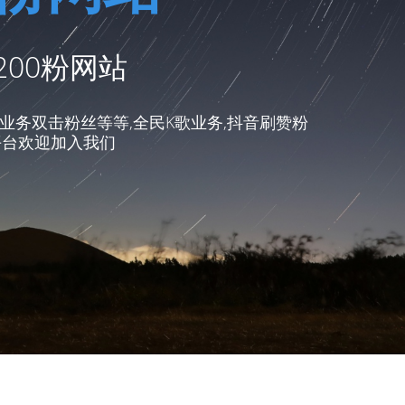
200粉网站
业务双击粉丝等等,全民K歌业务,抖音刷赞粉
平台欢迎加入我们