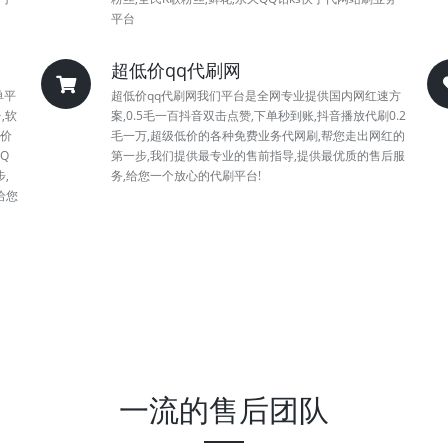
平台
超低价qq代刷网
单平
超低价qq代刷网我们平台是全网专业提供国内网红速方
,软
案,0.5毛一百抖音双击点赞,下单秒到账,抖音播放代刷0.2
低价
毛一万,超级低价的各种免费业务代网刷,帮您走出网红的
Q
第一步,我们提供最专业的售前指导,提供最优质的售后服
,
务,给您一个放心的代刷平台!
给您
一流的售后团队