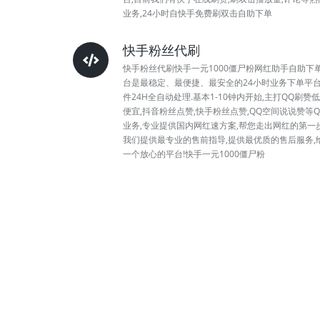
业务,24小时自快手免费刷双击自助下单
快手粉丝代刷
快手粉丝代刷快手一元1000僵尸粉网红助手自助下
台是最稳定、最便捷、最安全的24小时业务下单平台
件24H全自动处理.基本1-10钟内开始,主打QQ刷赞
便宜,抖音粉丝点赞,快手粉丝点赞,QQ空间说说赞等Q
业务,专业提供国内网红速方案,帮您走出网红的第一步
我们提供最专业的售前指导,提供最优质的售后服务,
一个放心的平台!快手一元1000僵尸粉