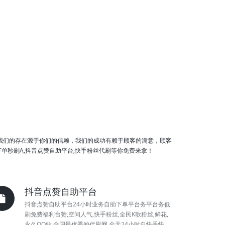
，我们的存在源于你们的信赖，我们的成功有赖于顾客的满意，顾客
下单秒刷A,抖音点赞自助平台,快手粉丝代刷等你免费来拿！
抖音点赞自助平台
抖音点赞自助平台24小时业务自助下单平台务平台务低
刷免费福利台赞,空间人气,快手粉丝,全民K歌粉丝,鲜花,
永久QQ钻,全国最优秀的代刷网,全天24小时自快手快