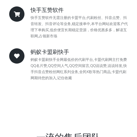
快手互赞软件
快手互赞软件无需注册的卡盟平台,代刷粉丝、抖音点赞、抖
音转发、抖音评论等业务,稳定接单中,本平台网站欢迎客户代
理下单购买,低价便宜长期稳定货源，价格优惠多多，解读互
联网,占领新市场
蚂蚁卡盟刷快手
蚂蚁卡盟刷快手全网最低价的代刷平台,卡盟代刷网主打免费
QQ名片赞,QQ空间人气,QQ空间留言,QQ说说赞,说说转发,快
手抖音点赞粉丝网红系列业务,全民K歌等热门商品,卡盟代刷
网期待您的加入,记住收藏