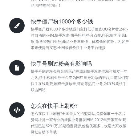
品,期待您的访问！
快手僵尸粉1000个多少钱
快手僵尸粉1000个多少钱我们主打低价便宜QQ名片赞,24小
时自动刷业务!,快手双击,快手粉丝,抖音点赞,抖音粉丝,全民k
歌,微博等热门业务,商品业务速度快，价格低的优势，为客户
带来便捷与实惠.全网最低价快手业务平台连接
快手号刷过粉会有影响吗
快手号刷过粉会有影响吗24在线刷快手双击网站付成立十年
之久,快手秒刷业务平台专为网红量身定做的平台,目前我们有
快手在线刷赞,刷双击播放量,评论等热门业务,24在线刷快手
双击网站
怎么在快手上刷粉?
怎么在快手上刷粉?全国最大的卡盟网站,免费领取一千名片
赞网址是一家专业的虚拟业务批发网站,2012年开张至今,现
代理已达6291万,长期稳定货源,价格优惠多，欢迎大家收藏
网址自助下单哦!