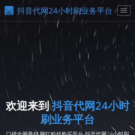
抖音代网24小时刷业务平台
欢迎来到
抖音代网24小时
刷业务平台
口碑全网最好,网红粉丝购买平台-抖音代网24小时刷