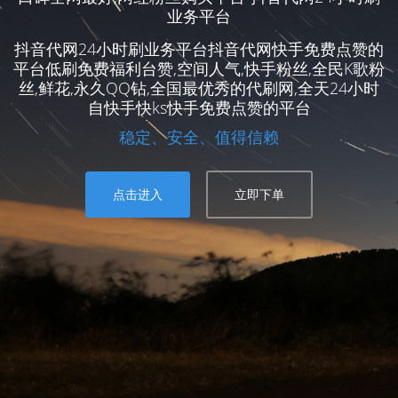
业务平台
抖音代网24小时刷业务平台抖音代网快手免费点赞的
平台低刷免费福利台赞,空间人气,快手粉丝,全民K歌粉
丝,鲜花,永久QQ钻,全国最优秀的代刷网,全天24小时
自快手快ks快手免费点赞的平台
稳定、安全、值得信赖
点击进入
立即下单