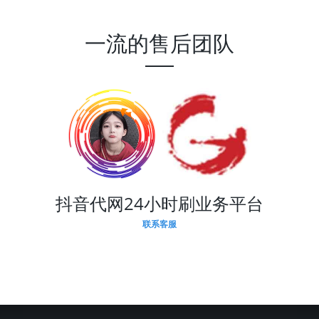
一流的售后团队
抖音代网24小时刷业务平台
联系客服