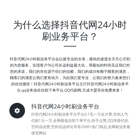
为什么选择抖音代网24小时
刷业务平台？
抖音代网24小时刷业务平台会以最专业的水准，最快的速度全天尽心尽职
的为您服务，实现客户与公司长远利益最大化，用最短的时间见证我们对
您的承诺，我们的存在源于你们的信赖，我们的成功有赖于顾客的满意，
顾客们的满意让我们更有动力，为此我们更专业，让我们的努力换来您们
的丝丝微笑！抖音代网24小时刷业务平台主打抖音代网24小时刷业务平
台,qq业务低价自助下单平台,QQ代刷网,天成卡盟等你免费来拿！
抖音代网24小时刷业务平台
抖音代网24小时刷业务平台平台0.1毛一万名片赞,空间人气
代刷1元一万,全网最低自助下单平台,快手点赞,QQ等级代挂,
空间说说赞,空间说说评论等等2000+热门商品,全网刷业务最
便宜网站